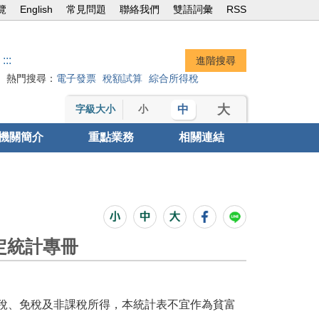
覽
English
常見問題
聯絡我們
雙語詞彙
RSS
:::
熱門搜尋：
電子發票
稅額試算
綜合所得稅
大
中
字級大小
小
機關簡介
重點業務
相關連結
定統計專冊
稅、免稅及非課稅所得，本統計表不宜作為貧富