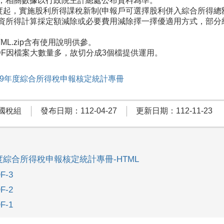
；相關數據以行政院主計總處公布資料為準。
年度起，實施股利所得課稅新制(申報戶可選擇股利併入綜合所得總額
資所得計算採定額減除或必要費用減除擇一擇優適用方式，部分
。
ML.zip含有使用說明供參。
DF因檔案大數量多，故切分成3個檔提供運用。
109年度綜合所得稅申報核定統計專冊
國稅組
發布日期：112-04-27
更新日期：112-11-23
年度綜合所得稅申報核定統計專冊-HTML
F-3
F-2
F-1