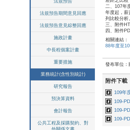
差距之比較
法規預告
二、107
年度起
，薪
法規預告期間意見回應
列比較分析
三、附件HT
法規預告意見綜整回應
四、附件P
施政計畫
相關連結：
88年度至
中長程個案計畫
重要措施
發布單位：
業務統計(含性別統計)
附件下載
研究報告
109
預決算資料
109-PD
109-PD
會計報告
109-PD
公共工程及採購契約、對
外關係文書