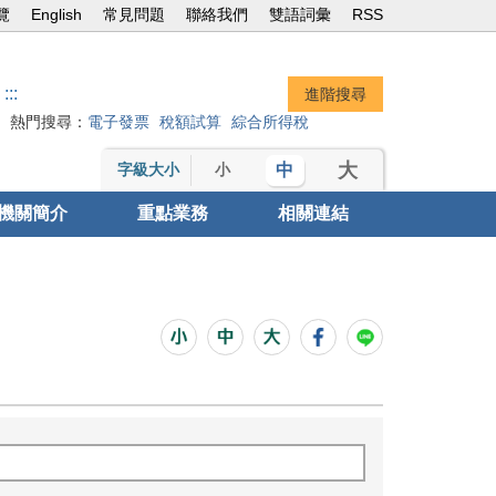
覽
English
常見問題
聯絡我們
雙語詞彙
RSS
:::
熱門搜尋：
電子發票
稅額試算
綜合所得稅
大
中
字級大小
小
機關簡介
重點業務
相關連結