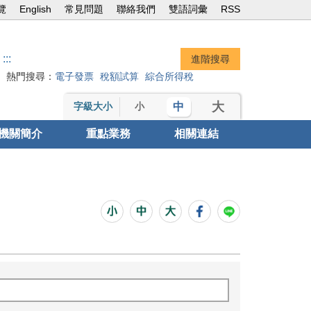
覽
English
常見問題
聯絡我們
雙語詞彙
RSS
:::
熱門搜尋：
電子發票
稅額試算
綜合所得稅
大
中
字級大小
小
機關簡介
重點業務
相關連結
助